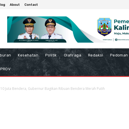
log
About
Contact
iburan
Kesehatan
Politik
Olahraga
Redaksi
Pedoman 
MPROV
10 Juta Bendera, Gubernur Bagikan Ribuan Bendera Merah Putih