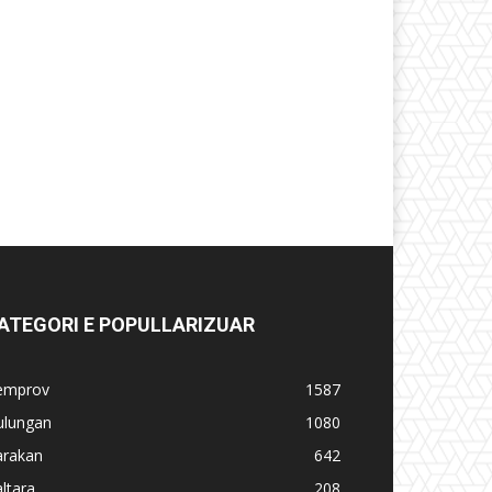
ATEGORI E POPULLARIZUAR
emprov
1587
ulungan
1080
arakan
642
ltara
208