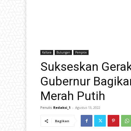
Kaltara
Bulungan
Pemprov
Sukseskan Gerak
Gubernur Bagika
Merah Putih
Penulis
Redaksi_1
-
Agustus 13, 2022
Bagikan