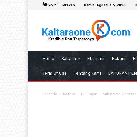
C
26.9
Tarakan
Kamis, Agustus 6, 2026
B
Home
Kaltara
Ekonomi
Hukum
H
Term Of Use
Tentang Kami
LAPORAN PE
Beranda
Kaltara
Bulungan
Sukseskan Gerakan 