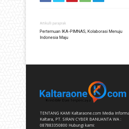
Artikulli paraprak
Pertemuan IKA-PIMNAS, Kolaborasi Menuju
Indonesia Maju
TENTANG KAMI Kaltaraone.com Media Informa
Kaltara, PT. SIRAN CYBER BANUANTA WA :
087883350800 Hubungi kami: