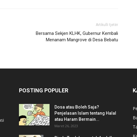
Artikulli tjetër
Bersama Sekjen KLHK, Gubernur Kembali
Menanam Mangrove di Desa Bebatu
POSTING POPULER
K
Dosa atau Boleh Saja?
P
Penjelasan Islam tentang Halal
B
atau Haram Bermain...
si
Maret 26, 2023
T
Ka