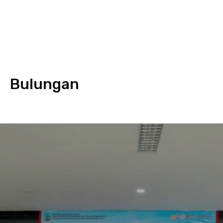
Bulungan
Bulungan
Malinau
Nunukan
Tana Tidung
Tarakan