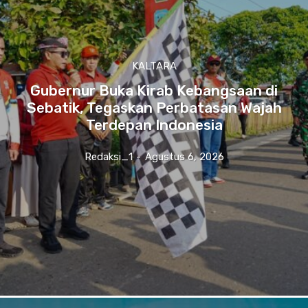
KALTARA
Gubernur Buka Kirab Kebangsaan di
Sebatik, Tegaskan Perbatasan Wajah
Terdepan Indonesia
Redaksi_1
-
Agustus 6, 2026