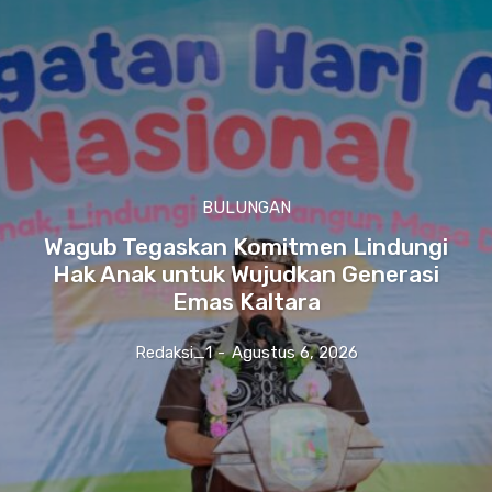
BULUNGAN
Wagub Tegaskan Komitmen Lindungi
Hak Anak untuk Wujudkan Generasi
Emas Kaltara
Redaksi_1
-
Agustus 6, 2026