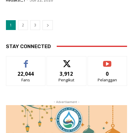
Redaksi_1
-
Juli 22, 2026
1
2
3
STAY CONNECTED
22,044
3,912
0
Fans
Pengikut
Pelanggan
- Advertisement -