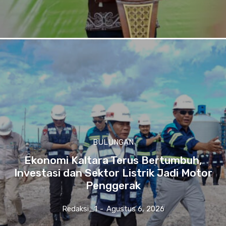
BULUNGAN
Ekonomi Kaltara Terus Bertumbuh,
Investasi dan Sektor Listrik Jadi Motor
Penggerak
Redaksi_1
-
Agustus 6, 2026