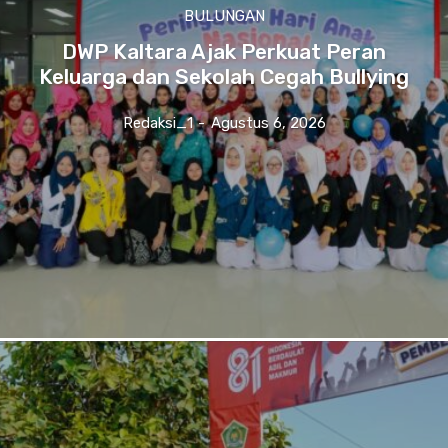
BULUNGAN
DWP Kaltara Ajak Perkuat Peran
Keluarga dan Sekolah Cegah Bullying
Redaksi_1
-
Agustus 6, 2026