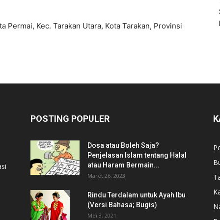
ta Permai, Kec. Tarakan Utara, Kota Tarakan, Provinsi
POSTING POPULER
K
Dosa atau Boleh Saja?
P
Penjelasan Islam tentang Halal
B
atau Haram Bermain...
si
Maret 26, 2023
T
Ka
Rindu Terdalam untuk Ayah Ibu
(Versi Bahasa; Bugis)
N
Mei 3, 2021