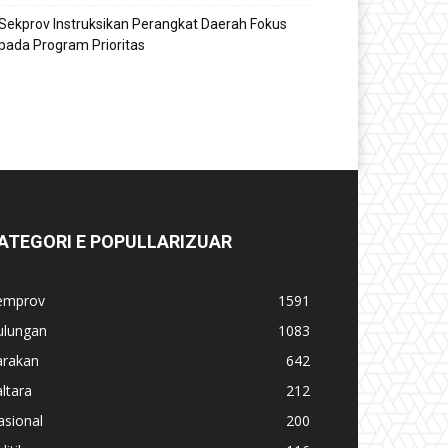
Sekprov Instruksikan Perangkat Daerah Fokus
pada Program Prioritas
ATEGORI E POPULLARIZUAR
emprov
1591
ulungan
1083
arakan
642
ltara
212
asional
200