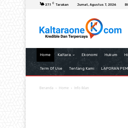
C
27.1
Tarakan
Jumat, Agustus 7, 2026
B
Home
Kaltara
Ekonomi
Hukum
H
Term Of Use
Tentang Kami
LAPORAN PE
Beranda
Home
Info Iklan