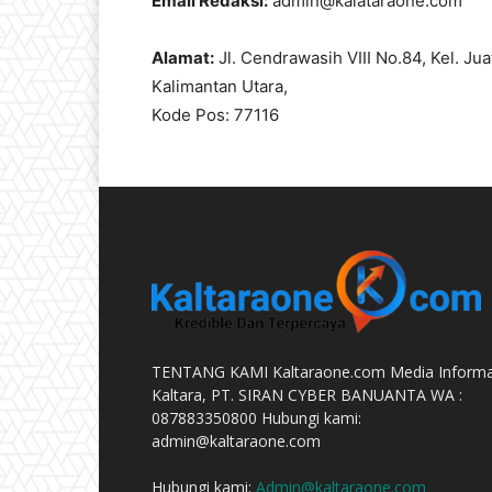
Email Redaksi:
admin@kalataraone.com
Alamat:
Jl. Cendrawasih VIII No.84, Kel. Jua
Kalimantan Utara,
Kode Pos: 77116
TENTANG KAMI Kaltaraone.com Media Informa
Kaltara, PT. SIRAN CYBER BANUANTA WA :
087883350800 Hubungi kami:
admin@kaltaraone.com
Hubungi kami:
Admin@kaltaraone.com