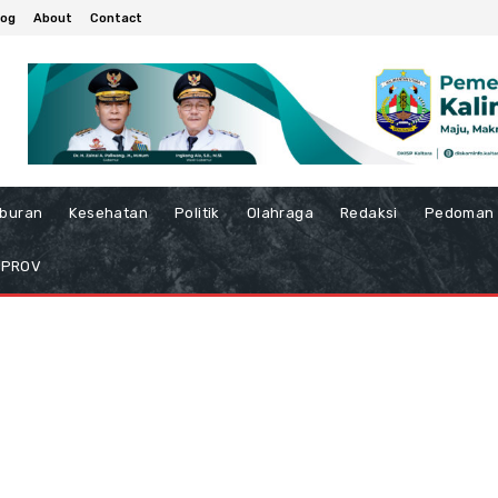
log
About
Contact
iburan
Kesehatan
Politik
Olahraga
Redaksi
Pedoman 
MPROV