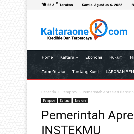
C
28.3
Tarakan
Kamis, Agustus 6, 2026
B
Home
Kaltara
Ekonomi
Hukum
H
Term Of Use
Tentang Kami
LAPORAN PE
Beranda
Pemprov
Pemerintah Apresiasi Berdiri
Pemprov
Kaltara
Tarakan
Pemerintah Apres
INSTEKMU