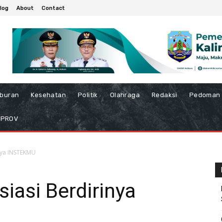
log
About
Contact
iburan
Kesehatan
Politik
Olahraga
Redaksi
Pedoman 
MPROV
nya INSTEKMU
iasi Berdirinya