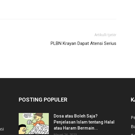
Artikulli tjetër
PLBN Krayan Dapat Atensi Serius
POSTING POPULER
K
Dosa atau Boleh Saja?
P
Penjelasan Islam tentang Halal
B
atau Haram Bermain...
si
Maret 26, 2023