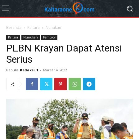
Beranda
Kaltara
Nunukan
Kaltara
Nunukan
Pemprov
PLBN Krayan Dapat Atensi
Serius
Penulis
Redaksi_1
-
Maret 14, 2022