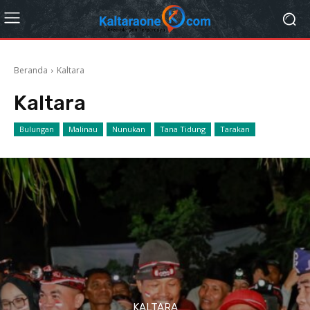
Beranda
Kaltara
Kaltara
Bulungan
Malinau
Nunukan
Tana Tidung
Tarakan
KALTARA