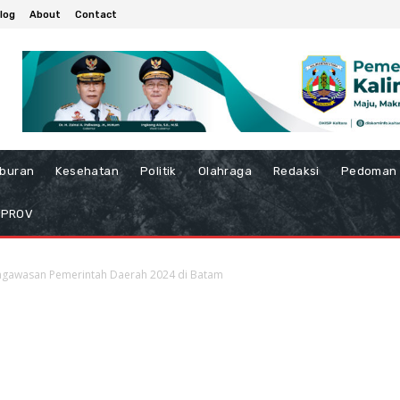
log
About
Contact
iburan
Kesehatan
Politik
Olahraga
Redaksi
Pedoman 
MPROV
ngawasan Pemerintah Daerah 2024 di Batam