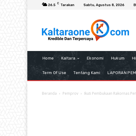
C
26.5
Tarakan
Sabtu, Agustus 8, 2026
B
Home
Kaltara
Ekonomi
Hukum
H
Term Of Use
Tentang Kami
LAPORAN PE
Beranda
Pemprov
Ikuti Pembukaan Rakornas Pe