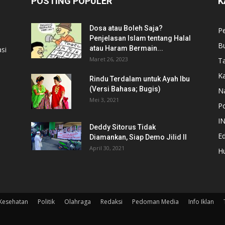
POSTING POPULER
K
Dosa atau Boleh Saja?
P
Penjelasan Islam tentang Halal
B
atau Haram Bermain...
si
Maret 26, 2023
T
Ka
Rindu Terdalam untuk Ayah Ibu
(Versi Bahasa; Bugis)
N
Mei 3, 2021
Po
I
Deddy Sitorus Tidak
Ed
Diamankan, Siap Demo Jilid II
April 30, 2021
H
Kesehatan
Politik
Olahraga
Redaksi
Pedoman Media
Info Iklan