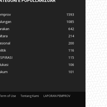
ATEGORI E POPULLARIZUAR
emprov
1593
ulungan
1085
arakan
642
ltara
214
asional
200
litik
116
NSPIRASI
115
ukasi
106
ukum
101
Term of Use
Tentang Kami
LAPORAN PEMPROV