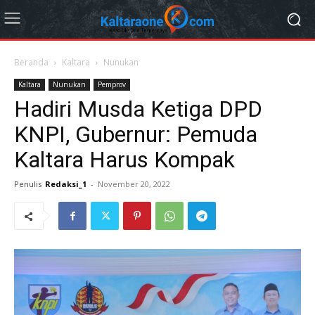
Beranda
Kaltara
Nunukan
Kaltara
Nunukan
Pemprov
Hadiri Musda Ketiga DPD
KNPI, Gubernur: Pemuda
Kaltara Harus Kompak
Penulis
Redaksi_1
-
November 20, 2022