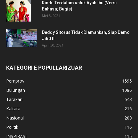
Rindu Terdalam untuk Ayah Ibu (Versi
Bahasa; Bugis)
Mei 3, 2021
Deddy Sitorus Tidak Diamankan, Siap Demo
Jilid II
April 30, 2021
KATEGORI E POPULLARIZUAR
Pemprov
1595
Bulungan
1086
Tarakan
643
Kaltara
216
Nasional
200
Politik
116
INSPIRASI
115