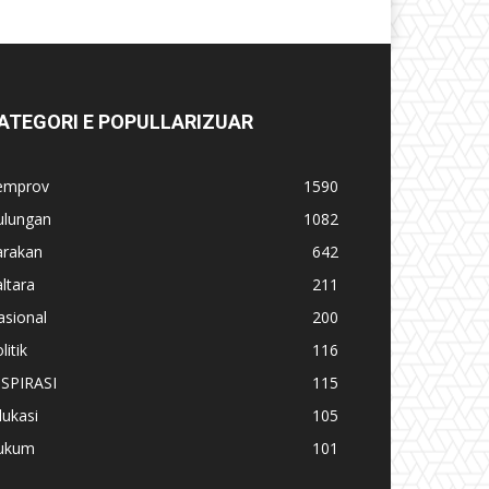
ATEGORI E POPULLARIZUAR
emprov
1590
ulungan
1082
arakan
642
ltara
211
asional
200
litik
116
NSPIRASI
115
ukasi
105
ukum
101