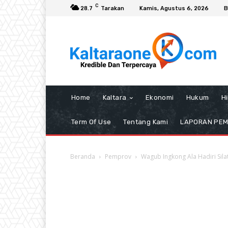
C
28.7
Tarakan
Kamis, Agustus 6, 2026
B
Home
Kaltara
Ekonomi
Hukum
H
Term Of Use
Tentang Kami
LAPORAN PE
Beranda
Pemprov
Wagub Ingkong Ala Hadiri Si