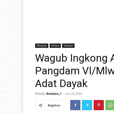
Pemprov
Kaltara
Tarakan
Wagub Ingkong Al
Pangdam VI/Mlw
Adat Dayak
Penulis
Redaksi_1
-
Juni 24, 2025
Bagikan