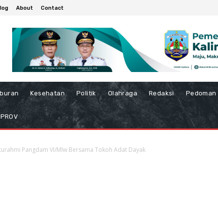
log
About
Contact
iburan
Kesehatan
Politik
Olahraga
Redaksi
Pedoman 
MPROV
laturahmi Pangdam VI/Mlw Bersama Tokoh Adat Dayak