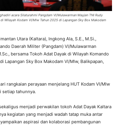
enghadiri acara Silaturahmi Pangdam VI/Mulawarman Mayjen TNI Rudy
ak di Wilayah Kodam VI/Mlw Tahun 2025 di Lapangan Sky Box Makodam
antan Utara (Kaltara), Ingkong Ala, S.E., M.Si.,
mando Daerah Militer (Pangdam) VI/Mulawarman
M.Sc., bersama Tokoh Adat Dayak di Wilayah Komando
 di Lapangan Sky Box Makodam VI/Mlw, Balikpapan,
 dari rangkaian perayaan menjelang HUT Kodam VI/Mlw
i setiap tahunnya.
kaligus menjadi perwakilan tokoh Adat Dayak Kaltara
nya kegiatan yang menjadi wadah tatap muka antar
yampaikan aspirasi dan kolaborasi pembangunan