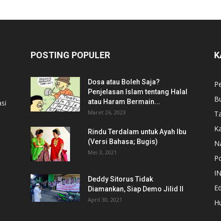
POSTING POPULER
K
Dosa atau Boleh Saja?
P
Penjelasan Islam tentang Halal
B
atau Haram Bermain...
si
Maret 26, 2023
T
Ka
Rindu Terdalam untuk Ayah Ibu
(Versi Bahasa; Bugis)
N
Mei 3, 2021
Po
I
Deddy Sitorus Tidak
Ed
Diamankan, Siap Demo Jilid II
April 30, 2021
H