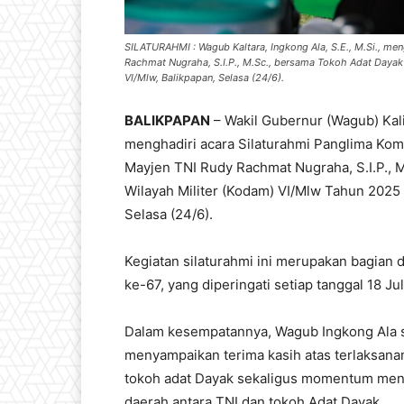
SILATURAHMI : Wagub Kaltara, Ingkong Ala, S.E., M.Si., m
Rachmat Nugraha, S.I.P., M.Sc., bersama Tokoh Adat Day
VI/Mlw, Balikpapan, Selasa (24/6).
BALIKPAPAN
– Wakil Gubernur (Wagub) Kalim
menghadiri acara Silaturahmi Panglima Ko
Mayjen TNI Rudy Rachmat Nugraha, S.I.P., 
Wilayah Militer (Kodam) VI/Mlw Tahun 2025
Selasa (24/6).
Kegiatan silaturahmi ini merupakan bagian
ke-67, yang diperingati setiap tanggal 18 Jul
Dalam kesempatannya, Wagub Ingkong Ala se
menyampaikan terima kasih atas terlaksana
tokoh adat Dayak sekaligus momentum men
daerah antara TNI dan tokoh Adat Dayak.