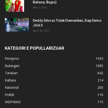
Bahasa; Bugis)
Mei 3, 2021
Deddy Sitorus Tidak Diamankan, Siap Demo
Jilid II
April 30, 2021
KATEGORI E POPULLARIZUAR
Pemprov
1593
Bulungan
1085
Tarakan
642
Kaltara
214
Nasional
200
Politik
116
INSPIRASI
115