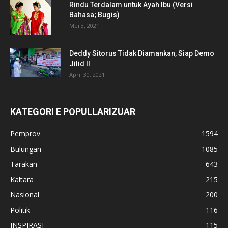
Rindu Terdalam untuk Ayah Ibu (Versi
Bahasa; Bugis)
Mei 3, 2021
Deddy Sitorus Tidak Diamankan, Siap Demo
Jilid II
April 30, 2021
KATEGORI E POPULLARIZUAR
Pemprov
1594
Bulungan
1085
Tarakan
643
Kaltara
215
Nasional
200
Politik
116
INSPIRASI
115