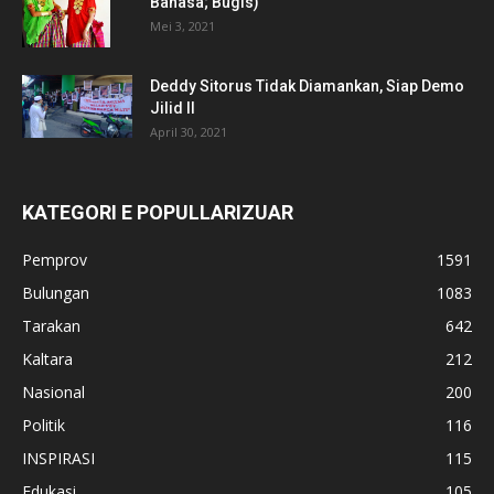
Bahasa; Bugis)
Mei 3, 2021
Deddy Sitorus Tidak Diamankan, Siap Demo
Jilid II
April 30, 2021
KATEGORI E POPULLARIZUAR
Pemprov
1591
Bulungan
1083
Tarakan
642
Kaltara
212
Nasional
200
Politik
116
INSPIRASI
115
Edukasi
105