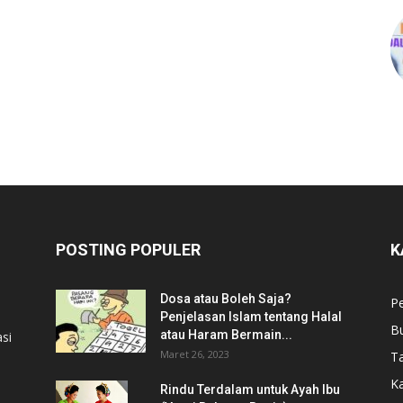
POSTING POPULER
K
Dosa atau Boleh Saja?
P
Penjelasan Islam tentang Halal
B
atau Haram Bermain...
si
Maret 26, 2023
T
Ka
Rindu Terdalam untuk Ayah Ibu