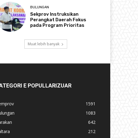
BULUNGAN
Sekprov Instruksikan
Perangkat Daerah Fokus
pada Program Prioritas
Muat lebih banyak
ATEGORI E POPULLARIZUAR
emprov
1591
ulungan
1083
arakan
642
ltara
212