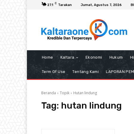
C
27.1
Tarakan
Jumat, Agustus 7, 2026
B
Home
Kaltara
Ekonomi
Hukum
H
Term Of Use
Tentang Kami
LAPORAN PE
Beranda
Topik
Hutan lindung
Tag:
hutan lindung