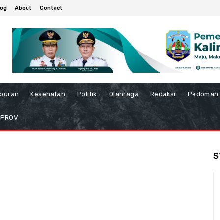
log
About
Contact
iburan
Kesehatan
Politik
Olahraga
Redaksi
Pedoman 
MPROV
S