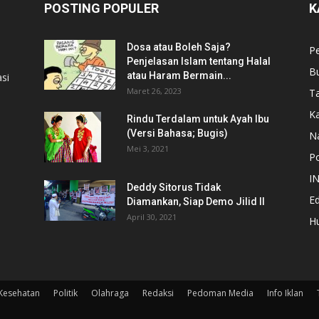
POSTING POPULER
K
Dosa atau Boleh Saja?
P
Penjelasan Islam tentang Halal
B
atau Haram Bermain...
si
Maret 26, 2023
T
Ka
Rindu Terdalam untuk Ayah Ibu
(Versi Bahasa; Bugis)
N
Mei 3, 2021
Po
I
Deddy Sitorus Tidak
Ed
Diamankan, Siap Demo Jilid II
April 30, 2021
H
Kesehatan
Politik
Olahraga
Redaksi
Pedoman Media
Info Iklan