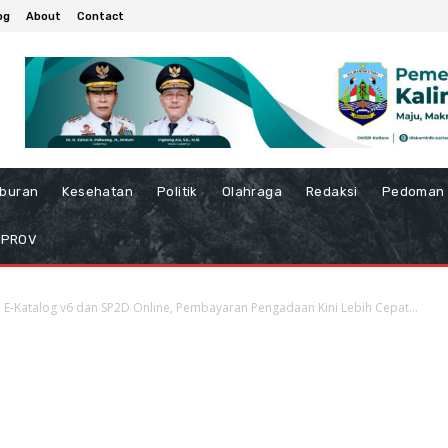
og
About
Contact
iburan
Kesehatan
Politik
Olahraga
Redaksi
Pedoman 
MPROV
n E-Katalog v6 dan SP2D Online, Pembayaran Pengadaan Kini Lebih Cepat...