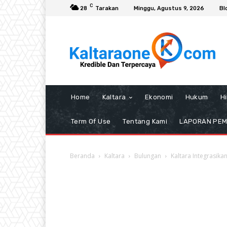
C
28
Tarakan
Minggu, Agustus 9, 2026
Bl
Home
Kaltara
Ekonomi
Hukum
H
Term Of Use
Tentang Kami
LAPORAN PE
Beranda
Kaltara
Bulungan
Kaltara Integrasika