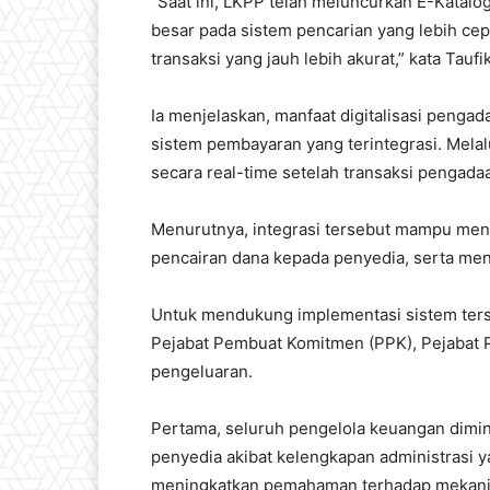
“Saat ini, LKPP telah meluncurkan E-Katalo
besar pada sistem pencarian yang lebih cepa
transaksi yang jauh lebih akurat,” kata Taufik
Ia menjelaskan, manfaat digitalisasi penga
sistem pembayaran yang terintegrasi. Mela
secara real-time setelah transaksi pengadaa
Menurutnya, integrasi tersebut mampu men
pencairan dana kepada penyedia, serta men
Untuk mendukung implementasi sistem terse
Pejabat Pembuat Komitmen (PPK), Pejabat 
pengeluaran.
Pertama, seluruh pengelola keuangan dimi
penyedia akibat kelengkapan administrasi y
meningkatkan pemahaman terhadap mekanis