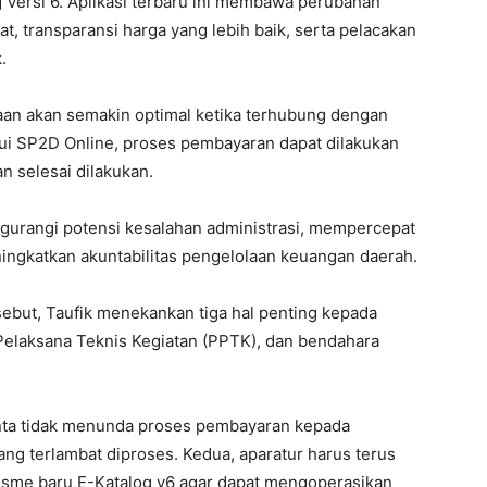
g Versi 6. Aplikasi terbaru ini membawa perubahan
t, transparansi harga yang lebih baik, serta pelacakan
.
daan akan semakin optimal ketika terhubung dengan
lui SP2D Online, proses pembayaran dapat dilakukan
n selesai dilakukan.
gurangi potensi kesalahan administrasi, mempercepat
ingkatkan akuntabilitas pengelolaan keuangan daerah.
but, Taufik menekankan tiga hal penting kepada
Pelaksana Teknis Kegiatan (PPTK), dan bendahara
nta tidak menunda proses pembayaran kepada
ang terlambat diproses. Kedua, aparatur harus terus
me baru E-Katalog v6 agar dapat mengoperasikan