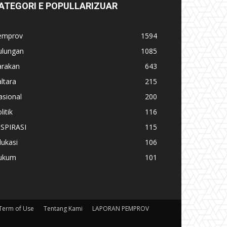
ATEGORI E POPULLARIZUAR
emprov
1594
ulungan
1085
arakan
643
ltara
215
asional
200
litik
116
NSPIRASI
115
ukasi
106
ukum
101
Term of Use
Tentang Kami
LAPORAN PEMPROV