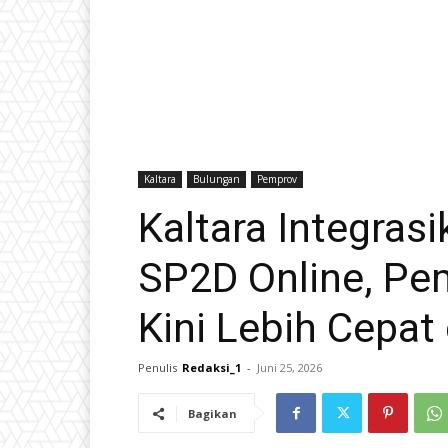
Kaltara
Bulungan
Pemprov
Kaltara Integras
SP2D Online, P
Kini Lebih Cepat
Penulis
Redaksi_1
-
Juni 25, 2026
Bagikan