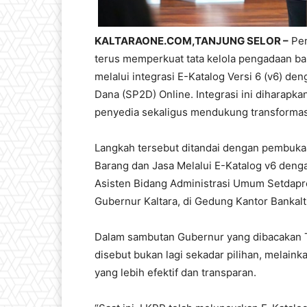
KALTARAONE.COM,TANJUNG SELOR –
Pem
terus memperkuat tata kelola pengadaan bar
melalui integrasi E-Katalog Versi 6 (v6) d
Dana (SP2D) Online. Integrasi ini dihara
penyedia sekaligus mendukung transformasi
Langkah tersebut ditandai dengan pembuka
Barang dan Jasa Melalui E-Katalog v6 den
Asisten Bidang Administrasi Umum Setdaprov 
Gubernur Kaltara, di Gedung Kantor Bankalt
Dalam sambutan Gubernur yang dibacakan Ta
disebut bukan lagi sekadar pilihan, melai
yang lebih efektif dan transparan.