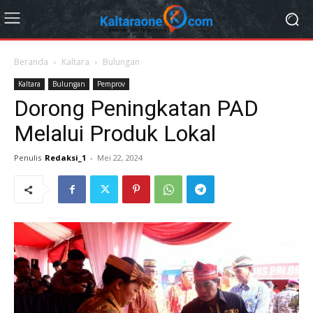
Beranda
Kaltara
Bulungan
Kaltara
Bulungan
Pemprov
Dorong Peningkatan PAD
Melalui Produk Lokal
Penulis
Redaksi_1
-
Mei 22, 2024