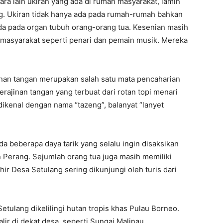
ara lain ukiran yang ada di rumah masyarakat, lamin
ng. Ukiran tidak hanya ada pada rumah-rumah bahkan
a pada organ tubuh orang-orang tua. Kesenian masih
masyarakat seperti penari dan pemain musik. Mereka
nan tangan merupakan salah satu mata pencaharian
rajinan tangan yang terbuat dari rotan topi menari
 dikenal dengan nama “tazeng”, balanyat “lanyet
da beberapa daya tarik yang selalu ingin disaksikan
 Perang. Sejumlah orang tua juga masih memiliki
hir Desa Setulang sering dikunjungi oleh turis dari
tulang dikelilingi hutan tropis khas Pulau Borneo.
ir di dekat desa, seperti Sungai Malinau.