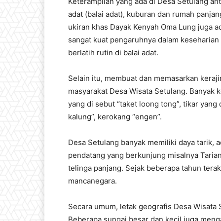
Keterampilan yang ada di Desa Setulang ant
adat (balai adat), kuburan dan rumah panja
ukiran khas Dayak Kenyah Oma Lung juga ad
sangat kuat pengaruhnya dalam keseharian 
berlatih rutin di balai adat.
Selain itu, membuat dan memasarkan keraji
masyarakat Desa Wisata Setulang. Banyak ke
yang di sebut “taket loong tong”, tikar yang
kalung”, kerokang “engen”.
Desa Setulang banyak memiliki daya tarik, a
pendatang yang berkunjung misalnya Tarian
telinga panjang. Sejak beberapa tahun terak
mancanegara.
Secara umum, letak geografis Desa Wisata Se
Beberapa sungai besar dan kecil juga mengal