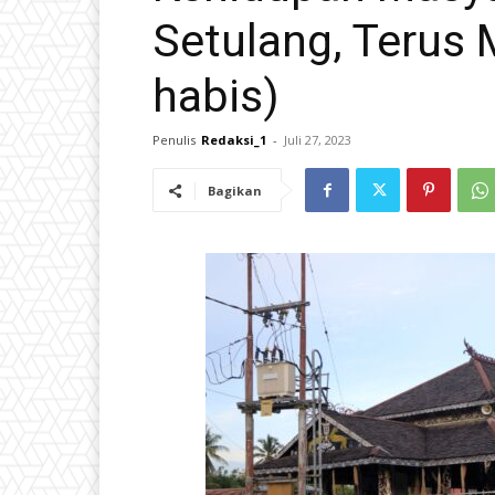
Setulang, Terus 
habis)
Penulis
Redaksi_1
-
Juli 27, 2023
Bagikan