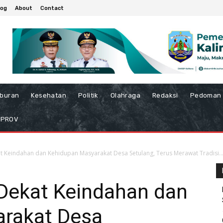
log
About
Contact
iburan
Kesehatan
Politik
Olahraga
Redaksi
Pedoman 
MPROV
 Keindahan dan Kehidupan Masyarakat Desa Setulang, Terus Merawat Tradisi..
Dekat Keindahan dan
rakat Desa