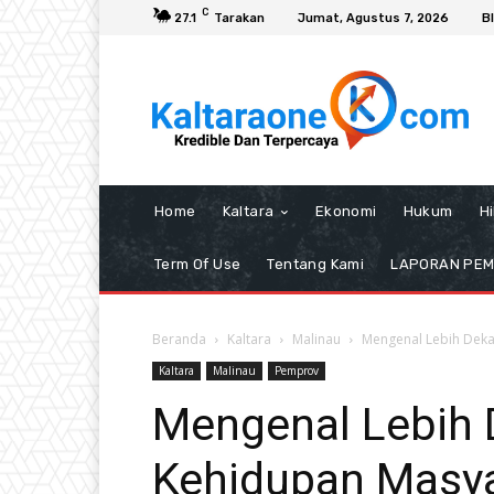
C
27.1
Tarakan
Jumat, Agustus 7, 2026
B
Home
Kaltara
Ekonomi
Hukum
H
Term Of Use
Tentang Kami
LAPORAN PE
Beranda
Kaltara
Malinau
Mengenal Lebih Dekat
Kaltara
Malinau
Pemprov
Mengenal Lebih 
Kehidupan Masya