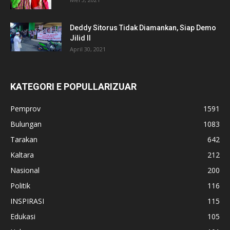
Deddy Sitorus Tidak Diamankan, Siap Demo
Jilid II
April 30, 2021
KATEGORI E POPULLARIZUAR
Pemprov
1591
Bulungan
1083
Tarakan
642
Kaltara
212
Nasional
200
Politik
116
INSPIRASI
115
Edukasi
105