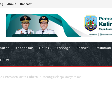
log
About
Contact
iburan
Kesehatan
Politik
Olahraga
Redaksi
Pedoman 
MPROV
23, Presiden Minta Gubernur Dorong Belanja Masyarakat