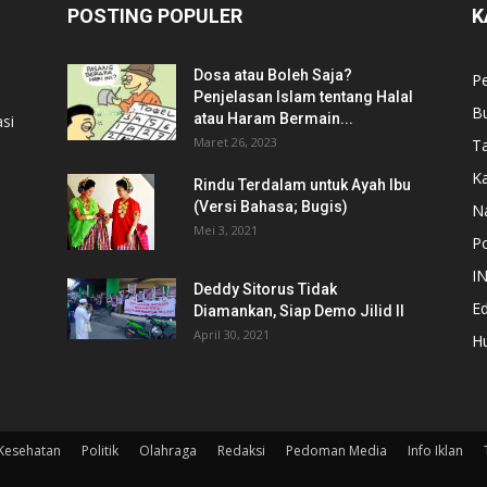
POSTING POPULER
K
Dosa atau Boleh Saja?
P
Penjelasan Islam tentang Halal
B
atau Haram Bermain...
si
Maret 26, 2023
T
Ka
Rindu Terdalam untuk Ayah Ibu
(Versi Bahasa; Bugis)
N
Mei 3, 2021
Po
I
Deddy Sitorus Tidak
Ed
Diamankan, Siap Demo Jilid II
April 30, 2021
H
Kesehatan
Politik
Olahraga
Redaksi
Pedoman Media
Info Iklan