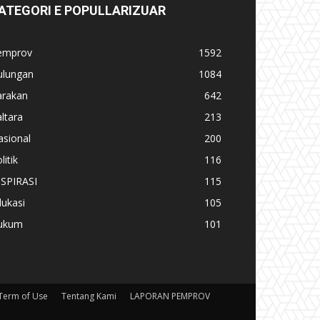
ATEGORI E POPULLARIZUAR
emprov
1592
ulungan
1084
arakan
642
ltara
213
asional
200
litik
116
NSPIRASI
115
ukasi
105
ukum
101
Term of Use
Tentang Kami
LAPORAN PEMPROV