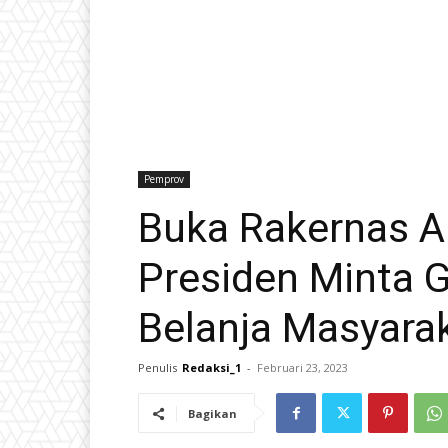
Pemprov
Buka Rakernas A
Presiden Minta 
Belanja Masyara
Penulis
Redaksi_1
-
Februari 23, 2023
Bagikan