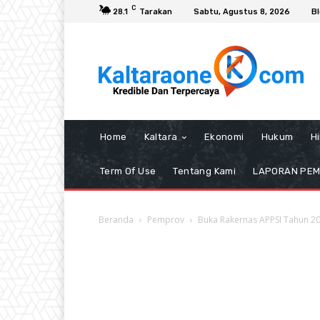
C
28.1
Tarakan
Sabtu, Agustus 8, 2026
B
Home
Kaltara
Ekonomi
Hukum
H
Term Of Use
Tentang Kami
LAPORAN PE
Beranda
Pemprov
Buka Rakernas APPSI Tahun 20