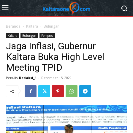
Beranda
Kaltara
Bulungan
Kaltara
Bulungan
Pemprov
Jaga Inflasi, Gubernur
Kaltara Buka High Level
Meeting TPID
Penulis
Redaksi_1
-
Desember 15, 2022