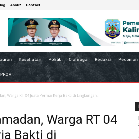
log
About
Contact
iburan
Kesehatan
Politik
Olahraga
Redaksi
Pedoman 
MPROV
, Warga RT 04 Juata Permai Kerja Bakti di Lingkungan...
amadan, Warga RT 04
a Bakti di