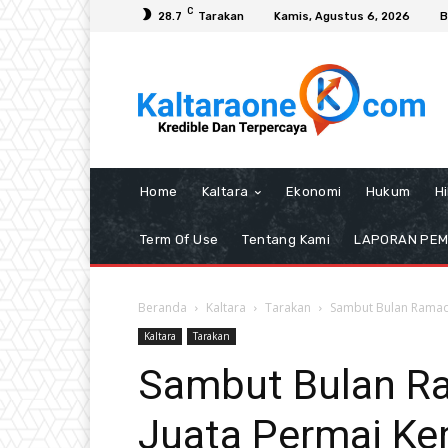
C
28.7
Tarakan
Kamis, Agustus 6, 2026
B
Home
Kaltara
Ekonomi
Hukum
H
Term Of Use
Tentang Kami
LAPORAN PE
Beranda
Kaltara
Tarakan
Sambut Bulan Ramadan
Kaltara
Tarakan
Sambut Bulan R
Juata Permai Kerj