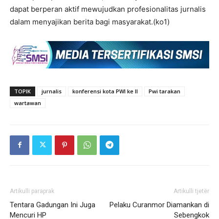
dapat berperan aktif mewujudkan profesionalitas jurnalis
dalam menyajikan berita bagi masyarakat.(ko1)
TOPIK
jurnalis
konferensi kota PWI ke II
Pwi tarakan
wartawan
Artikulli paraprak
Artikulli tjetër
Tentara Gadungan Ini Juga
Pelaku Curanmor Diamankan di
Mencuri HP
Sebengkok