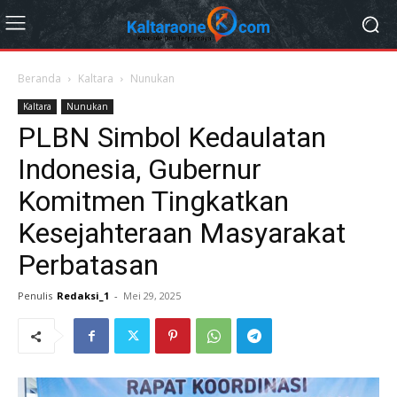
Beranda
Kaltara
Nunukan
Kaltara
Nunukan
PLBN Simbol Kedaulatan
Indonesia, Gubernur
Komitmen Tingkatkan
Kesejahteraan Masyarakat
Perbatasan
Penulis
Redaksi_1
-
Mei 29, 2025