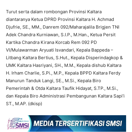
Turut serta dalam rombongan Provinsi Kaltara
diantaranya Ketua DPRD Provinsi Kaltara H. Achmad
Djufrie, SE., MM., Danrem 092/Maharajalila Brigjen TNI
Adek Chandra Kurniawan, S.I.P., M.Han., Ketua Persit
Kartika Chandra Kirana Korcab Rem 092 PD
VI/Mulawarman Aryuati Isvandari, Kepala Bappeda –
Litbang Kaltara Bertius, S.Hut., Kepala Disperindagkop &
UMK Kaltara Hasriyani, SH., M.M., Kepala dishub Kaltara
H. Irham Charlie, S.Pi., M.P., Kepala BPPD Kaltara Ferdy
Manurun Tanduk Langi, SE., M.Si., Kepala Biro
Pemerintah & Otda Kaltara Taufik Hidayat, S.TP., M.Si.,
dan Kepala Biro Administrasi Pembangunan Kaltara Sapi’i
ST., M.AP. (dkisp)