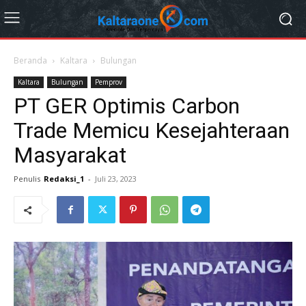
Beranda
Kaltara
Bulungan
Kaltara
Bulungan
Pemprov
PT GER Optimis Carbon
Trade Memicu Kesejahteraan
Masyarakat
Penulis
Redaksi_1
-
Juli 23, 2023