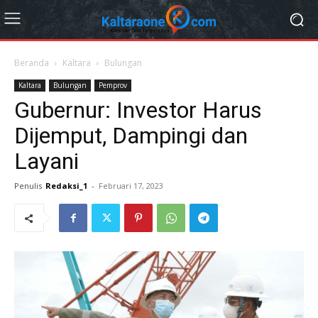
Beranda
Kaltara
Bulungan
Kaltara
Bulungan
Pemprov
Gubernur: Investor Harus
Dijemput, Dampingi dan
Layani
Penulis
Redaksi_1
-
Februari 17, 2023