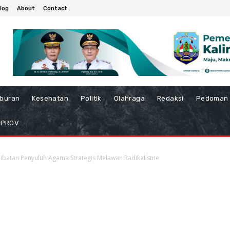
log
About
Contact
iburan
Kesehatan
Politik
Olahraga
Redaksi
Pedoman 
MPROV
erlibatan Penyuluh Agama Strategis Melawan Radikalisme