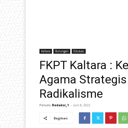
Kaltara
Bulungan
Edukasi
FKPT Kaltara : K
Agama Strategi
Radikalisme
Penulis
Redaksi_1
-
Juni 8, 2022
Bagikan