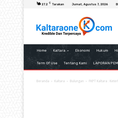
C
27.2
Tarakan
Jumat, Agustus 7, 2026
B
Home
Kaltara
Ekonomi
Hukum
H
Term Of Use
Tentang Kami
LAPORAN PE
Beranda
Kaltara
Bulungan
FKPT Kaltara : Ket