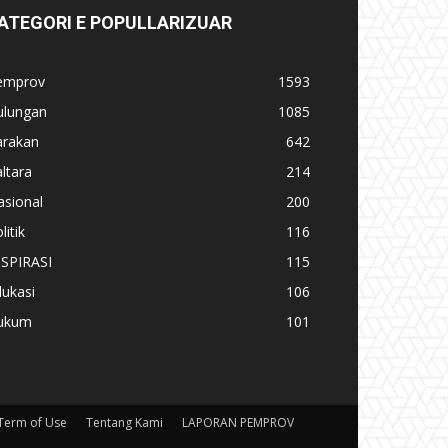
ATEGORI E POPULLARIZUAR
emprov
1593
ulungan
1085
arakan
642
ltara
214
asional
200
litik
116
NSPIRASI
115
ukasi
106
ukum
101
Term of Use
Tentang Kami
LAPORAN PEMPROV