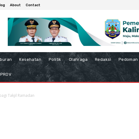
log
About
Contact
iburan
Kesehatan
Politik
Olahraga
Redaksi
Pedoman 
MPROV
bagi Takjil Ramadan