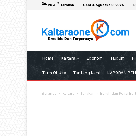
C
28.3
Tarakan
Sabtu, Agustus 8, 2026
B
Home
Kaltara
Ekonomi
Hukum
H
Term Of Use
Tentang Kami
LAPORAN PE
Beranda
Kaltara
Tarakan
Buruh dan Polisi Ber