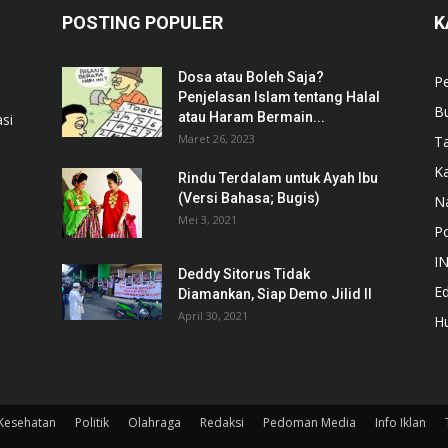
POSTING POPULER
K
Dosa atau Boleh Saja?
P
Penjelasan Islam tentang Halal
B
atau Haram Bermain...
si
Maret 26, 2023
T
Ka
Rindu Terdalam untuk Ayah Ibu
(Versi Bahasa; Bugis)
N
Mei 3, 2021
Po
I
Deddy Sitorus Tidak
Ed
Diamankan, Siap Demo Jilid II
April 30, 2021
H
Kesehatan
Politik
Olahraga
Redaksi
Pedoman Media
Info Iklan