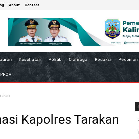
log
About
Contact
iburan
Kesehatan
Politik
Olahraga
Redaksi
Pedoman 
MPROV
arakan
si Kapolres Tarakan