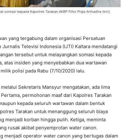
somasi kepada Kapolres Tarakan AKBP Fillol Praja Arthadira (kiri),
an yang tergabung dalam organisasi Persatuan
 Jurnalis Televisi Indonesia (IJTI) Kaltara mendatangi
atangan tersebut untuk melayangkan somasi kepada
ira, atas insiden yang menyebabkan dua wartawan
ilik polisi pada Rabu (7/10/2020) lalu.
 melalui Sekretaris Mansyur mengatakan, ada lima
. Pertama, permohonan maaf dari Kapolres Tarakan
k maupun kepada seluruh wartawan dalam bentuk
apolres Tarakan untuk menanggung seluruh biaya
g menjadi korban hingga pulih. Ketiga, meminta
yang rusak akibat penyemprotan water canon.
g menjadi operator water canon yang bertugas dalam