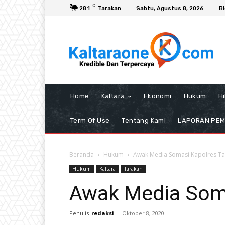
C
28.1
Tarakan
Sabtu, Agustus 8, 2026
B
Home
Kaltara
Ekonomi
Hukum
H
Term Of Use
Tentang Kami
LAPORAN PE
Beranda
Hukum
Awak Media Somasi Kapolres T
Hukum
Kaltara
Tarakan
Awak Media Soma
Penulis
redaksi
-
Oktober 8, 2020