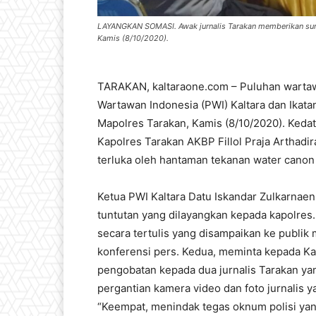
LAYANGKAN SOMASI. Awak jurnalis Tarakan memberikan surat 
Kamis (8/10/2020).
TARAKAN, kaltaraone.com – Puluhan wartaw
Wartawan Indonesia (PWI) Kaltara dan Ikatan
Mapolres Tarakan, Kamis (8/10/2020). Ked
Kapolres Tarakan AKBP Fillol Praja Arthad
terluka oleh hantaman tekanan water canon m
Ketua PWI Kaltara Datu Iskandar Zulkarnaen
tuntutan yang dilayangkan kepada kapolres
secara tertulis yang disampaikan ke publi
konferensi pers. Kedua, meminta kepada K
pengobatan kepada dua jurnalis Tarakan yan
pergantian kamera video dan foto jurnalis 
“Keempat, menindak tegas oknum polisi yan