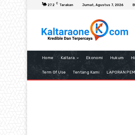
C
27.2
Tarakan
Jumat, Agustus 7, 2026
B
Home
Kaltara
Ekonomi
Hukum
H
Term Of Use
Tentang Kami
LAPORAN PE