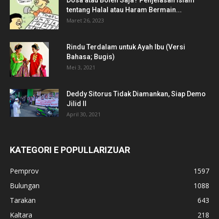
Dosa atau Boleh Saja? Penjelasan Islam
tentang Halal atau Haram Bermain...
Maret 26, 2023
Rindu Terdalam untuk Ayah Ibu (Versi
Bahasa; Bugis)
Mei 3, 2021
Deddy Sitorus Tidak Diamankan, Siap Demo
Jilid II
April 30, 2021
KATEGORI E POPULLARIZUAR
Pemprov
1597
Bulungan
1088
Tarakan
643
Kaltara
218