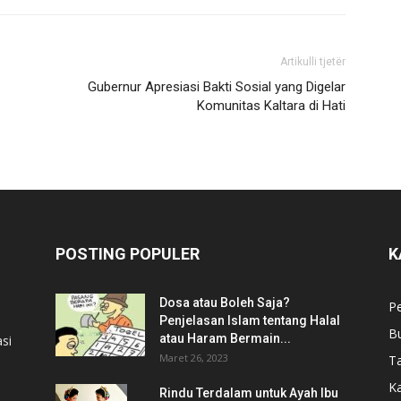
Artikulli tjetër
Gubernur Apresiasi Bakti Sosial yang Digelar
Komunitas Kaltara di Hati
POSTING POPULER
K
Dosa atau Boleh Saja?
P
Penjelasan Islam tentang Halal
B
atau Haram Bermain...
si
Maret 26, 2023
T
Ka
Rindu Terdalam untuk Ayah Ibu