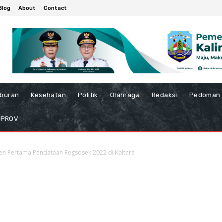
Blog
About
Contact
iburan
Kesehatan
Politik
Olahraga
Redaksi
Pedoman 
MPROV
n Pertama Pendataan Regsosek 2022 di Kaltara