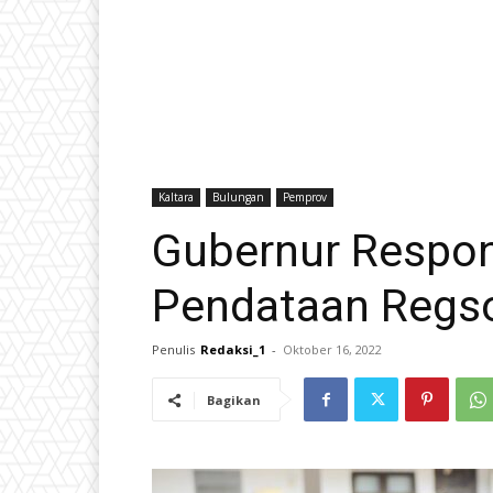
Kaltara
Bulungan
Pemprov
Gubernur Respo
Pendataan Regso
Penulis
Redaksi_1
-
Oktober 16, 2022
Bagikan