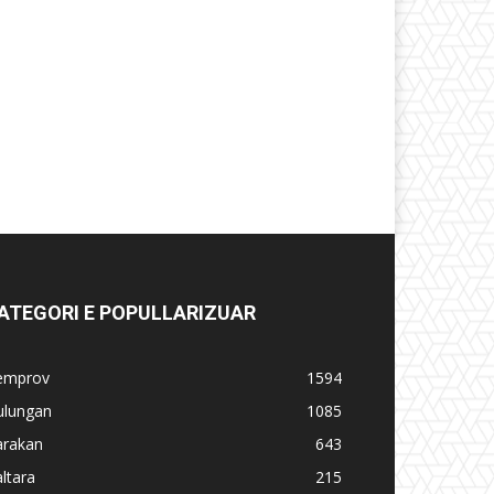
ATEGORI E POPULLARIZUAR
emprov
1594
ulungan
1085
arakan
643
ltara
215