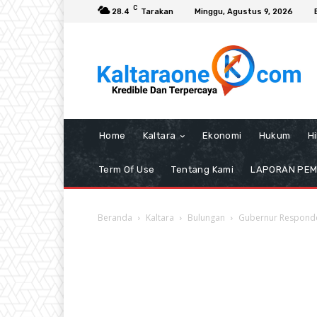
C
28.4
Tarakan
Minggu, Agustus 9, 2026
Home
Kaltara
Ekonomi
Hukum
H
Term Of Use
Tentang Kami
LAPORAN PE
Beranda
Kaltara
Bulungan
Gubernur Responde