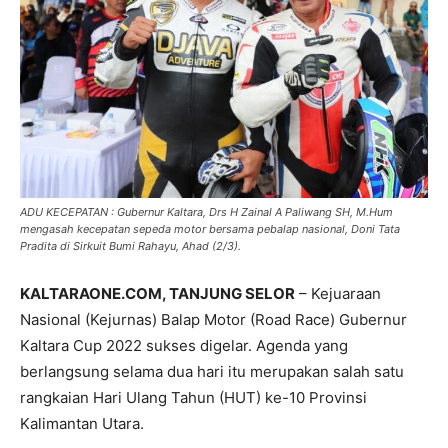
ADU KECEPATAN : Gubernur Kaltara, Drs H Zainal A Paliwang SH, M.Hum
mengasah kecepatan sepeda motor bersama pebalap nasional, Doni Tata
Pradita di Sirkuit Bumi Rahayu, Ahad (2/3).
KALTARAONE.COM, TANJUNG SELOR
– Kejuaraan
Nasional (Kejurnas) Balap Motor (Road Race) Gubernur
Kaltara Cup 2022 sukses digelar. Agenda yang
berlangsung selama dua hari itu merupakan salah satu
rangkaian Hari Ulang Tahun (HUT) ke-10 Provinsi
Kalimantan Utara.