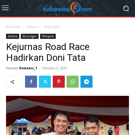
Beranda
Kaltara
Bulungan
Kaltara
Bulungan
Pemprov
Kejurnas Road Race
Hadirkan Doni Tata
Penulis
Redaksi_1
-
Oktober 3, 2022