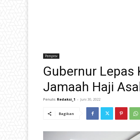
Pemprov
Gubernur Lepas 
Jamaah Haji Asal
Penulis
Redaksi_1
-
Juni 30, 2022
Bagikan