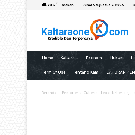
C
28.5
Tarakan
Jumat, Agustus 7, 2026
B
Home
Kaltara
Ekonomi
Hukum
H
Term Of Use
Tentang Kami
LAPORAN PE
Beranda
Pemprov
Gubernur Lepas Keberangkatan