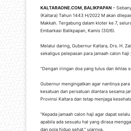
KALTARAONE.COM, BALIKPAPAN
– Sebanya
(Kaltara) Tahun 1443 H/2022 M akan dilepa
Makkah. Tergabung dalam kloter ke 7, selur
Embarkasi Balikpapan, Kamis (30/6).
Melalui daring, Gubernur Kaltara, Drs. H. Z
sekaligus pelepasan para jamaah calon haji
“Dengan iringan doa yang tulus dan ikhlas 
Gubernur mengingatkan agar nantinya para
kesatuan dan persatuan diantara sesama ja
Provinsi Kaltara dan tetap menjaga kesehat
“Kepada jamaah calon haji agar dapat selal
apabila ada sesuatu hal yang dirasa meng
dan pola hidup sehat,” ujarnya.