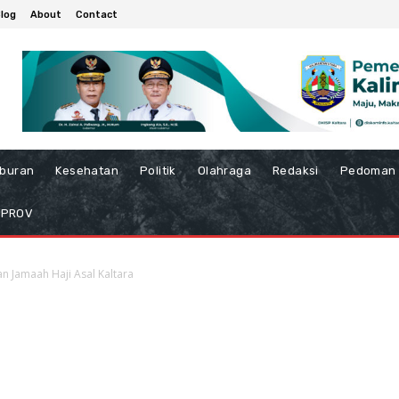
log
About
Contact
iburan
Kesehatan
Politik
Olahraga
Redaksi
Pedoman 
MPROV
 Jamaah Haji Asal Kaltara